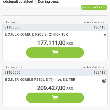
81TB0005
120416
#
BOJLER KOMB. BT-200 S (2) Inox TER
177.111,00

81TB0056
128413
@
BOJLER KOMB.BT-280L S (1) Inox SIL TER
209.427,00
