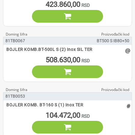
423.860,00

81TB0067
BT500 S IB80+50
@
BOJLER KOMB.BT-500L S (2) Inox SIL TER
508.630,00

81TB0053
#
BOJLER KOMB. BT-160 S (1) Inox TER
104.472,00
