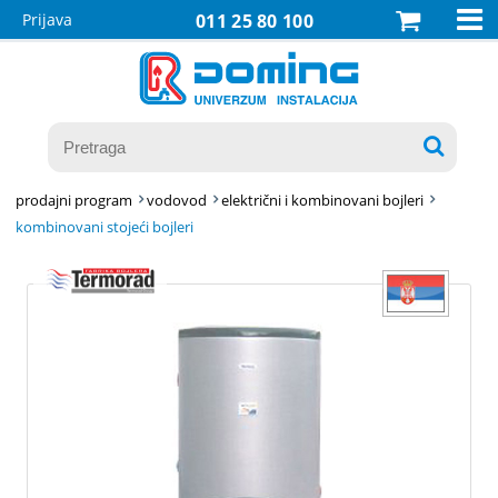

Prijava
011 25 80 100

prodajni program
vodovod
električni i kombinovani bojleri
kombinovani stojeći bojleri