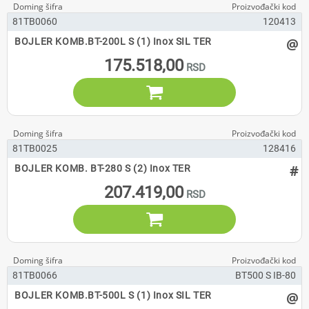
81TB0060
120413
@
BOJLER KOMB.BT-200L S (1) Inox SIL TER
175.518,00

81TB0025
128416
#
BOJLER KOMB. BT-280 S (2) Inox TER
207.419,00

81TB0066
BT500 S IB-80
@
BOJLER KOMB.BT-500L S (1) Inox SIL TER