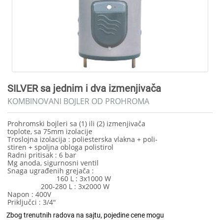
SILVER sa jednim i dva izmenjivača
KOMBINOVANI BOJLER OD PROHROMA
Prohromski bojleri sa (1) ili (2) izmenjivača
toplote, sa 75mm izolacije
Troslojna izolacija : poliesterska vlakna + poli-
stiren + spoljna obloga polistirol
Radni pritisak : 6 bar
Mg anoda, sigurnosni ventil
Snaga ugrađenih grejača :
160 L : 3x1000 W
200-280 L : 3x2000 W
Napon : 400V
Priključci : 3/4"