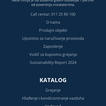
Naša misija je da budemo glavni dobavljač i partner
od poverenja instalaterima.
Call centar: 011 25 80 100
O nama
Prodajni objekti
Uputstvo za naručivanje proizvoda
Zaposlenje
Vodič za kupovinu grejanja
Sustainability Report 2024
KATALOG
Grejanje
Hlađenje i kondicioniranje vazduha