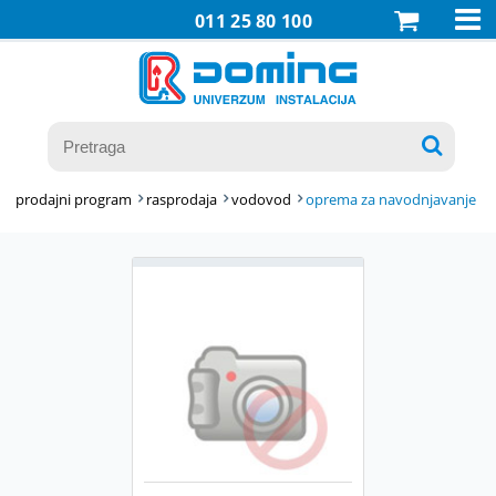

011 25 80 100

prodajni program
rasprodaja
vodovod
oprema za navodnjavanje