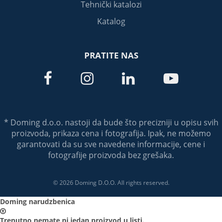
Tehnički katalozi
Katalog
PRATITE NAS




* Doming d.o.o. nastoji da bude što precizniji u opisu svih
proizvoda, prikaza cena i fotografija. Ipak, ne možemo
garantovati da su sve navedene informacije, cene i
fotografije proizvoda bez grešaka.
© 2026 Doming D.O.O. All rights reserved.
Doming narudzbenica

Trenutno nemate ni jedan proizvod u listi.