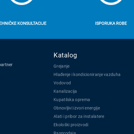
EHNIČKE KONSULTACIJE
ISPORUKA ROBE
Katalog
partner
Grejanje
Hlađenje i kondicioniranje vazduha
Vodovod
Kanalizacija
Kupatilska oprema
Obnovljivi izvori energije
Alati i pribor za instalatere
Ekološki proizvodi
Rasprodaja