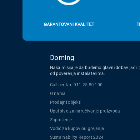
GARANTOVANI KVALITET
T
Doming
Naša misija je da budemo glavni dobavljač i 
od poverenja instalaterima.
Call centar: 011 25 80 100
O nama
Prodajni objekti
Uputstvo za naručivanje proizvoda
Zaposlenje
Vodič za kupovinu grejanja
Sustainability Report 2024