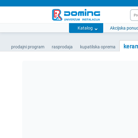
Katalog
Akcijska ponu
keram
prodajni program
rasprodaja
kupatilska oprema