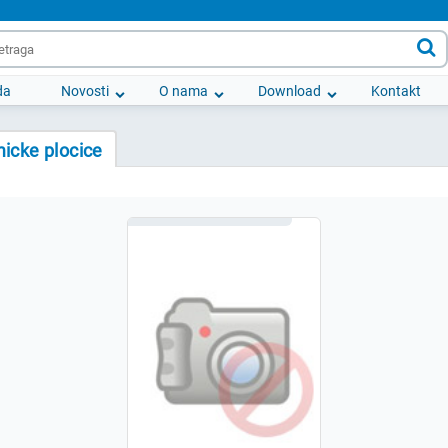

da
Novosti
O nama
Download
Kontakt
icke plocice