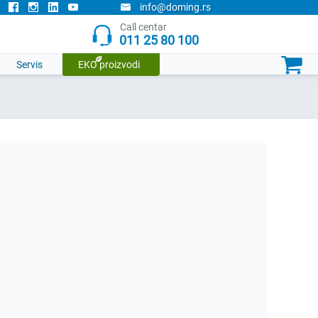
info@doming.rs
Doming narudzbenica
Call centar
011 25 80 100
Trenutno nemate ni jedan proizvod u listi.

Servis
EKO proizvodi