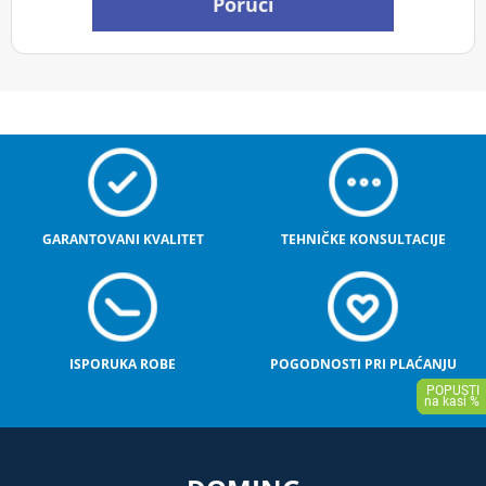
Poruči
GARANTOVANI KVALITET
TEHNIČKE KONSULTACIJE
ISPORUKA ROBE
POGODNOSTI PRI PLAĆANJU