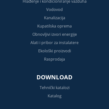
Hlađenje i kondicioniranje vazduha
Vodovod
Kanalizacija
Kupatilska oprema
Obnovljivi izvori energije
Alati i pribor za instalatere
Ekološki proizvodi
Rasprodaja
DOWNLOAD
Tehnički katalozi
Katalog