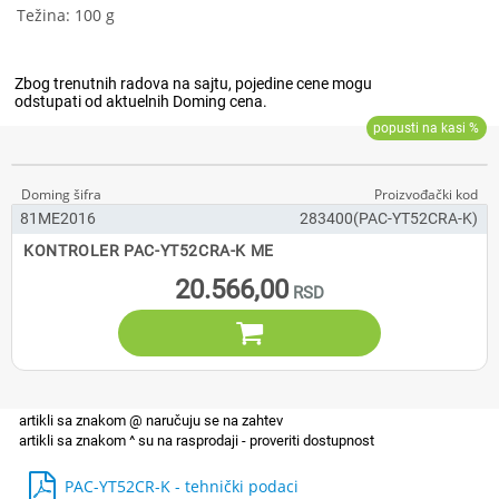
Težina: 100 g
81ME2016
283400(PAC-YT52CRA-K)
KONTROLER PAC-YT52CRA-K ME
20.566,00

PAC-YT52CR-K - tehnički podaci