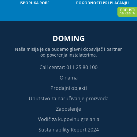
ISPORUKA ROBE
POGODNOSTI PRI PLAĆANJU
DOMING
Naša misija je da budemo glavni dobavljač i partner
od poverenja instalaterima.
Call centar: 011 25 80 100
O nama
Prodajni objekti
Uputstvo za naručivanje proizvoda
Zaposlenje
Vodič za kupovinu grejanja
Sustainability Report 2024