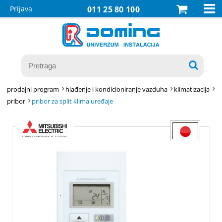

Prijava
011 25 80 100

prodajni program
hlađenje i kondicioniranje vazduha
klimatizacija
pribor
pribor za split klima uređaje