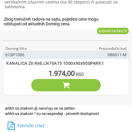
vertikalnim izlaznim cevima (na 90 stepeni) ili povezati sa
šahtovima.
61SP1006
088011-M
KANALICA Zn Reš.LN70A15 1000x90x90SPARK1
1.974,00

Tehnički crtež