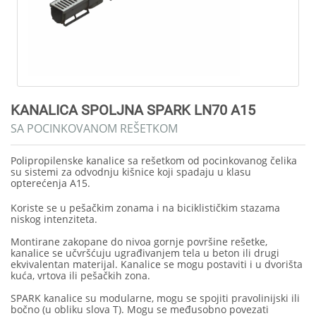
KANALICA SPOLJNA SPARK LN70 A15
SA POCINKOVANOM REŠETKOM
Polipropilenske kanalice sa rešetkom od pocinkovanog čelika
su sistemi za odvodnju kišnice koji spadaju u klasu
opterećenja A15.
Koriste se u pešačkim zonama i na biciklističkim stazama
niskog intenziteta.
Montirane zakopane do nivoa gornje površine rešetke,
kanalice se učvršćuju ugrađivanjem tela u beton ili drugi
ekvivalentan materijal. Kanalice se mogu postaviti i u dvorišta
kuća, vrtova ili pešačkih zona.
SPARK kanalice su modularne, mogu se spojiti pravolinijski ili
bočno (u obliku slova T). Mogu se međusobno povezati