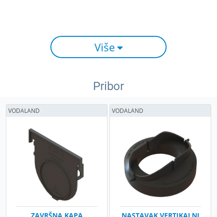
Više
Pribor
VODALAND
VODALAND
ZAVRŠNA KAPA
NASTAVAK VERTIKALNI