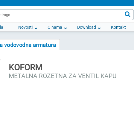

da
Novosti
O nama
Download
Kontakt
la vodovodna armatura
KOFORM
METALNA ROZETNA ZA VENTIL KAPU