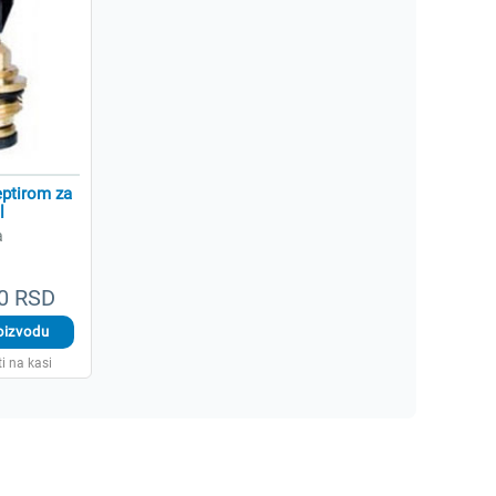
ptirom za
l
a
00 RSD