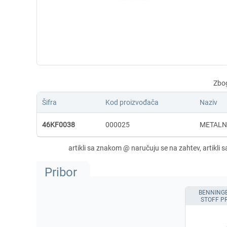
Šifra
Kod proizvođača
Naziv
46KF0038
000025
METALN
Pribor
BENNING
STOFF P