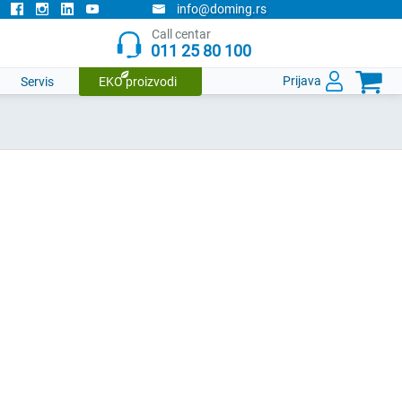
info@doming.rs
Call centar
011 25 80 100

Prijava
Servis
EKO proizvodi