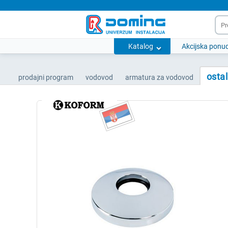
Katalog
Akcijska ponu
osta
prodajni program
vodovod
armatura za vodovod