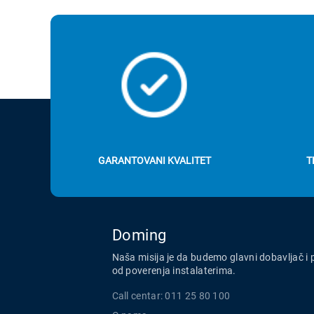
GARANTOVANI KVALITET
T
Doming
Naša misija je da budemo glavni dobavljač i 
od poverenja instalaterima.
Call centar: 011 25 80 100