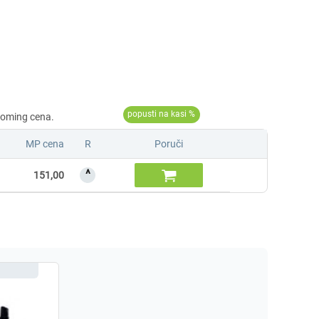
MP cena
R
Poruči
^

151,00