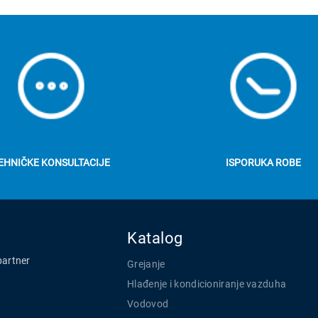
EHNIČKE KONSULTACIJE
ISPORUKA ROBE
Katalog
partner
Grejanje
Hlađenje i kondicioniranje vazduha
Vodovod