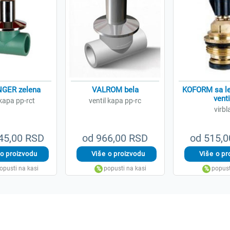
GER zelena
VALROM bela
KOFORM sa le
venti
 kapa pp-rct
ventil kapa pp-rc
virbl
45,00 RSD
od 966,00 RSD
od 515,