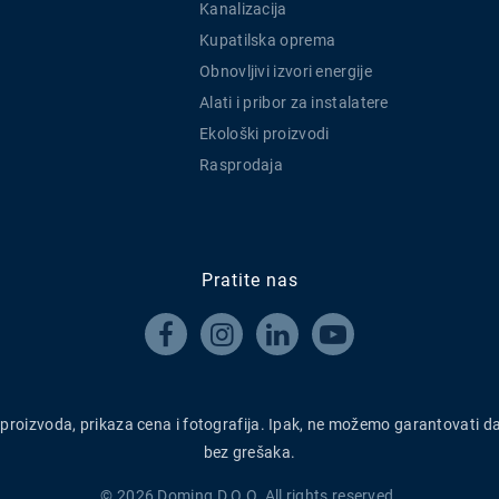
Kanalizacija
Kupatilska oprema
Obnovljivi izvori energije
Alati i pribor za instalatere
Ekološki proizvodi
Rasprodaja
Pratite nas




h proizvoda, prikaza cena i fotografija. Ipak, ne možemo garantovati d
bez grešaka.
© 2026 Doming D.O.O. All rights reserved.