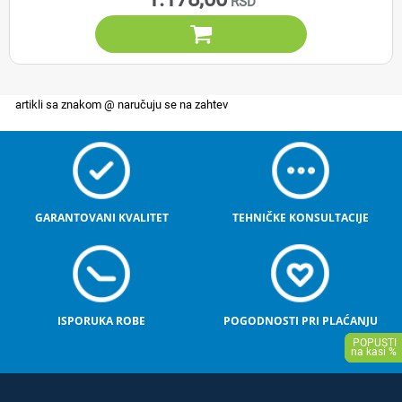

GARANTOVANI KVALITET
TEHNIČKE KONSULTACIJE
ISPORUKA ROBE
POGODNOSTI PRI PLAĆANJU