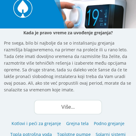
Kada je pravo vreme za uvođenje grejanja?
Pre svega, bilo bi najbolje da se o instalisanju grejanja
razmišlja blagovremeno, na primer na proleće ili u rano leto.
Tada ćete imati dovoljno vremena da razmislite šta želite, da
razmotrite više tehničkih rešenja i izaberete među opcijama
opreme. Sa druge strane, tada su daleko veće šanse da će te
lakše pronaći slobodnog instalatera koji treba da Vam uradi
ovaj posao. Ali, ako ste već propustili ovaj period, morate da se
snalazite sa vremenom koje imate.
Više...
Kotlovi i peći za grejanje
Grejna tela
Podno grejanje
Topla potrošna voda
Toplotne pumpe
Solarni sistemi