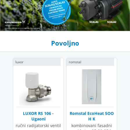
Povoljno
luxor
romstal
LUXOR RS 106 -
Romstal EcoHeat 5OO
Ugaoni
H K
ručni radijatorski ventil
kombinovani fasadni