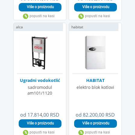
alca
habitat
Ugradni vodokotlić
HABITAT
sadromodul
elektro blok kotlovi
am101/1120
od 17.814,00 RSD
od 82.200,00 RSD