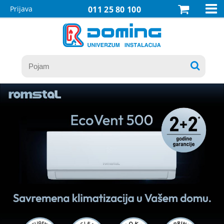

Prijava
011 25 80 100
