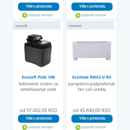
ecosoft
romstal
Ecosoft Pink 100
EcoHeat RKH2-V-R3
kabinetski sistem za
parapetno-podplafonski
omekšavanje vode
fan coil uređaj
od 97.002,00 RSD
od 45.840,00 RSD